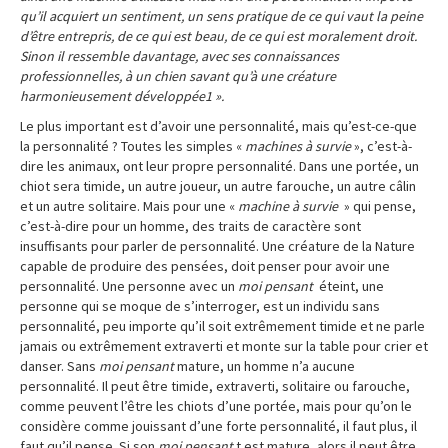
qu’il acquiert un sentiment, un sens pratique de ce qui vaut la peine
d’être entrepris, de ce qui est beau, de ce qui est moralement droit.
Sinon il ressemble davantage, avec ses connaissances
professionnelles, à un chien savant qu’à une créature
harmonieusement développée1 ».
Le plus important est d’avoir une personnalité, mais qu’est-ce-que
la personnalité ? Toutes les simples «
machines à survie
», c’est-à-
dire les animaux, ont leur propre personnalité. Dans une portée, un
chiot sera timide, un autre joueur, un autre farouche, un autre câlin
et un autre solitaire. Mais pour une «
machine à survie
» qui pense,
c’est-à-dire pour un homme, des traits de caractère sont
insuffisants pour parler de personnalité. Une créature de la Nature
capable de produire des pensées, doit penser pour avoir une
personnalité. Une personne avec un
moi pensant
éteint, une
personne qui se moque de s’interroger, est un individu sans
personnalité, peu importe qu’il soit extrêmement timide et ne parle
jamais ou extrêmement extraverti et monte sur la table pour crier et
danser. Sans
moi pensant
mature, un homme n’a aucune
personnalité. Il peut être timide, extraverti, solitaire ou farouche,
comme peuvent l’être les chiots d’une portée, mais pour qu’on le
considère comme jouissant d’une forte personnalité, il faut plus, il
faut qu’il pense. Si son
moi pensant
t est mature, alors il peut être