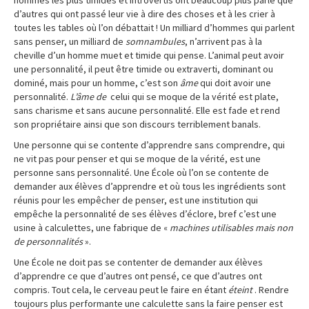
hommes les plus timides et introvertis ont beaucoup plus parlé que
d’autres qui ont passé leur vie à dire des choses et à les crier à
toutes les tables où l’on débattait ! Un milliard d’hommes qui parlent
sans penser, un milliard de
somnambules
, n’arrivent pas à la
cheville d’un homme muet et timide qui pense. L’animal peut avoir
une personnalité, il peut être timide ou extraverti, dominant ou
dominé, mais pour un homme, c’est son
âme
qui doit avoir une
personnalité.
L’âme de
celui qui se moque de la vérité est plate,
sans charisme et sans aucune personnalité. Elle est fade et rend
son propriétaire ainsi que son discours terriblement banals.
Une personne qui se contente d’apprendre sans comprendre, qui
ne vit pas pour penser et qui se moque de la vérité, est une
personne sans personnalité. Une École où l’on se contente de
demander aux élèves d’apprendre et où tous les ingrédients sont
réunis pour les empêcher de penser, est une institution qui
empêche la personnalité de ses élèves d’éclore, bref c’est une
usine à calculettes, une fabrique de «
machines utilisables mais non
de personnalités
».
Une École ne doit pas se contenter de demander aux élèves
d’apprendre ce que d’autres ont pensé, ce que d’autres ont
compris. Tout cela, le cerveau peut le faire en étant
éteint
. Rendre
toujours plus performante une calculette sans la faire penser est