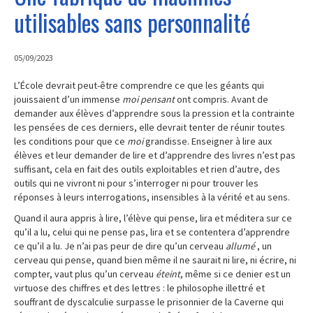
utilisables sans personnalité
CITATIONS
05/09/2023
MES LIVRES
L’École devrait peut-être comprendre ce que les géants qui
jouissaient d’un immense
moi pensant
ont compris. Avant de
demander aux élèves d’apprendre sous la pression et la contrainte
CONTACT
les pensées de ces derniers, elle devrait tenter de réunir toutes
les conditions pour que ce
moi
grandisse. Enseigner à lire aux
élèves et leur demander de lire et d’apprendre des livres n’est pas
A PROPOS
suffisant, cela en fait des outils exploitables et rien d’autre, des
outils qui ne vivront ni pour s’interroger ni pour trouver les
réponses à leurs interrogations, insensibles à la vérité et au sens.
Quand il aura appris à lire, l’élève qui pense, lira et méditera sur ce
qu’il a lu, celui qui ne pense pas, lira et se contentera d’apprendre
ce qu’il a lu. Je n’ai pas peur de dire qu’un cerveau
allumé
, un
cerveau qui pense, quand bien même il ne saurait ni lire, ni écrire, ni
compter, vaut plus qu’un cerveau
éteint
, même si ce denier est un
virtuose des chiffres et des lettres : le philosophe illettré et
souffrant de dyscalculie surpasse le prisonnier de la Caverne qui