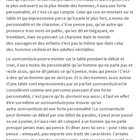
le plus extraverti ou le plus timide des hommes, il aura une forte
personnalité, et c’est ce qui compte. Celui qui crie en montant sur la
table et qui impressionne parce qu’il parle le plus fort, a moins de
personnalité et de charisme, s’il ne pense pas, qu’un autre qui
prononce trois mots en public, qui les dit en bégayant, en
tremblant, mais en pensant. Le charisme dans le monde
des
sauvages
et des enfants n’est pas le même que dans celui
des
hommes civilisés
et des adultes véritables.
Le
somnambule
pourra monter sur la table pendant le débat et
crier, il aura moins de personnalité qu’un homme qui ne parle pas et
reste assis, qui ne dit jamais ce qu’il pense, mais qui pense ! C’est-
à-dire qu’un homme qui ne
dort
pas. Et si des hommes assis autour
d’une table sont impressionnés par un parfait
somnambule
et le
considèrent comme une personne jouissant d’une forte
personnalité, c’est parce qu’ils
dorment
eux aussi ; il faut en effet
être soi-même un
somnambule
pour trouver qu’un
autre
somnambule
ait une forte personnalité ! Le
somnambule
peut dominer un débat par son débit de paroles, il peut avoir passé
sa vie à parler, il n’aura rien dit comparé à un homme qui ne parle
presque jamais mais qui pense. Et dîner avec lui sera – pour celui qui
pense – ennuyant, peu importe ses traits de caractères. Certains