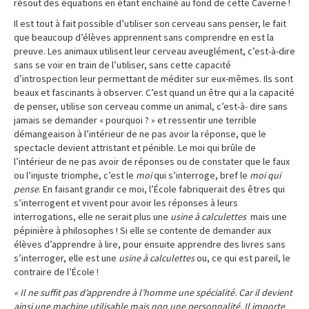
résout des équations en étant enchaîné au fond de cette Caverne !
Il est tout à fait possible d’utiliser son cerveau sans penser, le fait
que beaucoup d’élèves apprennent sans comprendre en est la
preuve. Les animaux utilisent leur cerveau aveuglément, c’est-à-dire
sans se voir en train de l’utiliser, sans cette capacité
d’introspection leur permettant de méditer sur eux-mêmes. Ils sont
beaux et fascinants à observer. C’est quand un être qui a la capacité
de penser, utilise son cerveau comme un animal, c’est-à- dire sans
jamais se demander « pourquoi ? » et ressentir une terrible
démangeaison à l’intérieur de ne pas avoir la réponse, que le
spectacle devient attristant et pénible. Le moi qui brûle de
l’intérieur de ne pas avoir de réponses ou de constater que le faux
ou l’injuste triomphe, c’est le
moi
qui s’interroge, bref le
moi qui
pense
. En faisant grandir ce moi, l’École fabriquerait des êtres qui
s’interrogent et vivent pour avoir les réponses à leurs
interrogations, elle ne serait plus une
usine à calculettes
mais une
pépinière à philosophes ! Si elle se contente de demander aux
élèves d’apprendre à lire, pour ensuite apprendre des livres sans
s’interroger, elle est une
usine à calculettes
ou, ce qui est pareil, le
contraire de l’École !
« Il ne suffit pas d’apprendre à l’homme une spécialité. Car il devient
ainsi une machine utilisable mais non une personnalité. Il importe