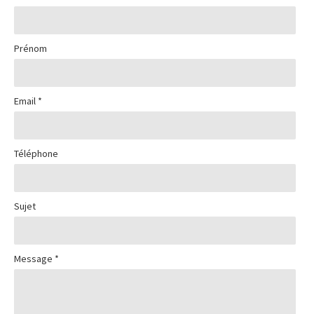
CITATIONS
Prénom
MES LIVRES
Email *
CONTACT
Téléphone
A PROPOS
Sujet
Message *