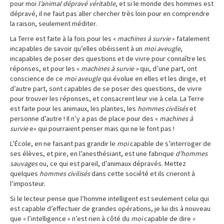
pour moi
l’animal dépravé véritable
, et si le monde des hommes est
dépravé, il ne faut pas aller chercher très loin pour en comprendre
la raison, seulement méditer.
La Terre est faite à la fois pour les «
machines à survie
» fatalement
incapables de savoir qu’elles obéissent à un
moi aveugle
,
incapables de poser des questions et de vivre pour connaître les
réponses, et pour les «
machines à survie »
qui, d’une part, ont
conscience de ce
moi aveugle
qui évolue en elles et les dirige, et
d’autre part, sont capables de se poser des questions, de vivre
pour trouver les réponses, et consacrent leur vie à cela. La Terre
est faite pour les animaux, les plantes, les
hommes civilisés
et
personne d’autre ! Il n’y a pas de place pour des «
machines à
survie
e» qui pourraient penser mais qui ne le font pas !
L’École, en ne faisant pas grandir le
moi
capable de s’interroger de
ses élèves, et pire, en l’anesthésiant, est une fabrique
d’hommes
sauvages
ou, ce qui est pareil, d’animaux dépravés. Mettez
quelques
hommes civilisés
dans cette société et ils crieront à
l’imposteur.
Si le lecteur pense que l’homme intelligent est seulement celui qui
est capable d’effectuer de grandes opérations, je lui dis à nouveau
que « l’intelligence » n’est rien à côté du
moi
capable de dire «