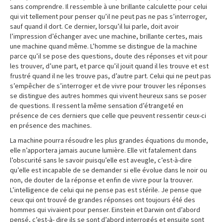
sans comprendre. Il ressemble à une brillante calculette pour celui
qui vit tellement pour penser qu’il ne peut pas ne pas s’interroger,
sauf quand il dort. Ce dernier, lorsqu’il lui parle, doit avoir
l’impression d’échanger avec une machine, brillante certes, mais
une machine quand même. L’homme se distingue de la machine
parce qu’il se pose des questions, doute des réponses et vit pour
les trouver, d’une part, et parce qu’il jouit quand il les trouve et est
frustré quand il ne les trouve pas, d’autre part. Celui qui ne peut pas
s’empêcher de s’interroger et de vivre pour trouver les réponses
se distingue des autres hommes qui vivent heureux sans se poser
de questions. Il ressent la même sensation d’étrangeté en
présence de ces derniers que celle que peuvent ressentir ceux-ci
en présence des machines.
La machine pourra résoudre les plus grandes équations du monde,
elle n’apportera jamais aucune lumière. Elle vit fatalement dans
l’obscurité sans le savoir puisqu’elle est aveugle, c’est-à-dire
qu’elle est incapable de se demander si elle évolue dans le noir ou
non, de douter de la réponse et enfin de vivre pour la trouver.
L’intelligence de celui qui ne pense pas est stérile. Je pense que
ceux qui ont trouvé de grandes réponses ont toujours été des
hommes qui vivaient pour penser. Einstein et Darwin ont d’abord
pensé, c’est-à- dire ils se sont d’abord interrogés et ensuite sont