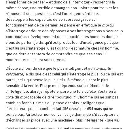
s’empêcher de penser – et donc de s’interroger – ressentira la
même chose, une terrible démangeaison. Il vivra pour trouver les
réponses à ses questions, c’est l’intelligent véritable. Il
développera les capacités de son cerveau grâce au
fonctionnement de ce dernier. Je pense en effet que le
moi
qui
s’interroge et doute des réponses à ses interrogations a beaucoup
contribué au développement des capacités des hommes dont je
viens de parler ; je dis qu’il est producteur d’intelligence puisque
c’est lui qui s’interroge. C’est quand il est mature chez un homme,
que ce dernier tentera de comprendre ce que ses sens lui
montrent et musclera son cerveau.
L’École a choisi de dire que le plus intelligent était la
brillante
calculette
, je dis que c’est celui qui s’interroge le plus, ou ce qui est
pareil, celui qui pense le plus. Celui-là même qui sera le plus
sensible à la vérité. Et si je me méprends sur la définition de
l’intelligence, alors je répète encore une fois qu’elle n’est rien à
côté du
moi
capable de dire "pourquoi ?". L’homme qui ne sait pas
combien font 5 + 5 mais qui pense est plus intelligent que
l’ordinateur qui sait combien fait 456 divisé par 654 mais qui ne
pense pas. Au lecteur non convaincu, je demande s’il accepterait
d’échanger sa place avec une machine « plus intelligente » que lui.
Celui qui demande « pourquoi ? », qui ne comprend pas la réponse à