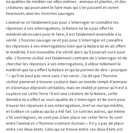
incapables de méditer sur elles-mêmes : animaux et plantes, et des
créatures qui pourraient le faire mais qui s’en passent et vivent
heureuses ainsi les
hommes sauvages
.
L’animal ne vit fatalement pas pour s’interroger et connaître les
réponses à ses interrogations, la Nature ne lui a pas offert le
matériel nécessaire pour le faire, il est fatalement insensible à la
vérité.
L’homme sauvage ne
vit pas pour s’interroger et connaître
les réponses à ses interrogations bien que la Nature lui en ait offert
le matériel, il est insensible à la vérité alors qu’il pourrait vivre pour
elle.
L’homme civilisé
est fatalement contraint de s’interroger et de
chercher les réponses à ses interrogations, il utilise tellement le
matériel que lui a offert la Nature et qui lui permet de dire « pourquoi
? » qu’il ne peut pas vivre sans s’en servir. J’ai dit que
l’homme
civilisé
peinerait à trouver sa place dans un monde rempli d’animaux
et
d’animaux dépravés véritables
, mais en réalité je pense qu’il est à
sa place sur cette Terre ! Il est une créature de la Nature, cette
dernière lui a offert un
moi
capable de s’interroger et de vivre pour
trouver les réponses à ses interrogations, bref un
moi
qui médite,
et il utilise ce cadeau qui lui a été fait. Ce sont les autres, qui même
s’ils sont légions, ne sont pas à leur place sur cette Terre. Ils sont
entre l’animal et «
l’homme vraiment humain »
. Il n’y a pas de place
entre ces deux états. Celui qui se trouve entre ces deux états est